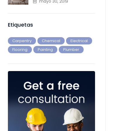
mayo 30, 2019
Etiquetas
Carpentry
Chemical
Electrical
Flooring
Painting
Plumber