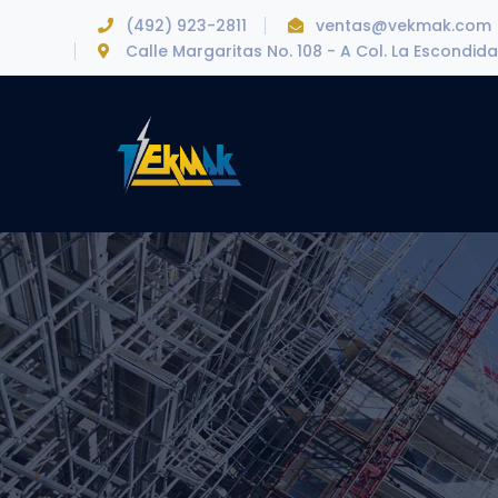
(492) 923-2811
ventas@vekmak.com
Calle Margaritas No. 108 - A Col. La Escondida