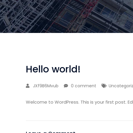
Hello world!
JXf9B6Mvub
0 comment
Uncategori
Welcome to WordPress. This is your first post. Edit