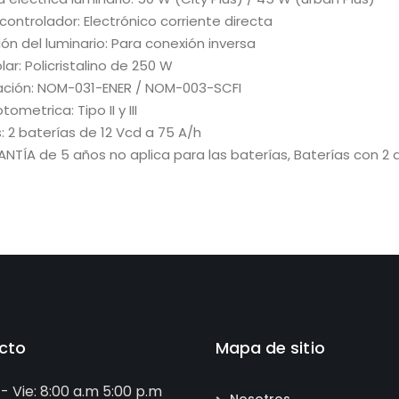
controlador: Electrónico corriente directa
ón del luminario: Para conexión inversa
lar: Policristalino de 250 W
cación: NOM-031-ENER / NOM-003-SCFI
ometrica: Tipo II y III
: 2 baterías de 12 Vcd a 75 A/h
NTÍA de 5 años no aplica para las baterías, Baterías con 2 
cto
Mapa de sitio
 - Vie: 8:00 a.m 5:00 p.m