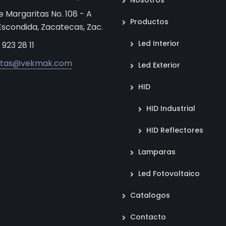
Nosotros
e Margaritas No. 108 - A
Productos
 Escondida, Zacatecas, Zac.
Led Interior
 923 28 11
ntas@vekmak.com
Led Exterior
HID
HID Industrial
HID Reflectores
Lamparas
Led Fotovoltaico
Catalogos
Contacto