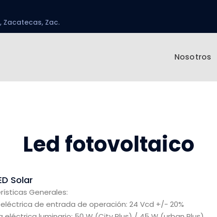
, Zacatecas, Zac.
Nosotros
Led fotovoltaico
D Solar
rísticas Generales:
 eléctrica de entrada de operación: 24 Vcd +/- 20%
 eléctrica luminario: 50 W (City Plus) / 45 W (urban Plus)