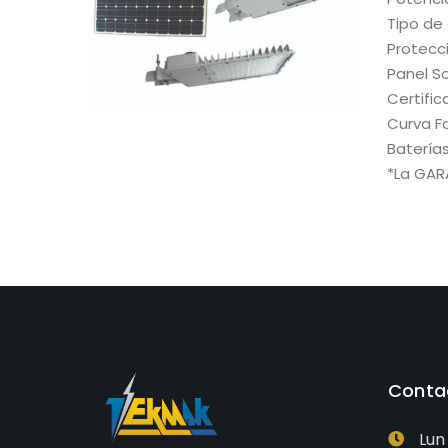
Tipo de 
Protecci
Panel So
Certifi
Curva Fot
Baterías
*La GARA
Conta
Lun