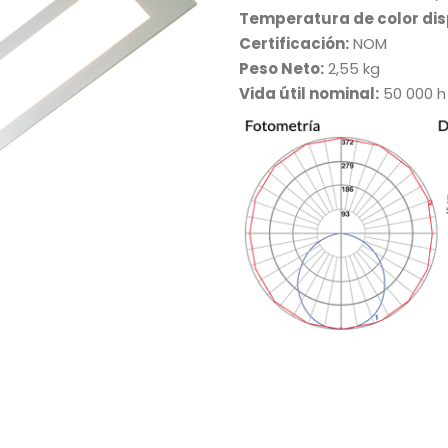
Temperatura de color dis
Certificación:
NOM
Peso Neto:
2,55 kg
Vida útil nominal:
50 000 h