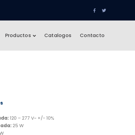
Facebook
Twitter
Profile
Profile
Productos
Catalogos
Contacto
es
ada:
120 – 277 V~ +/- 10%
rada:
25 W
 W