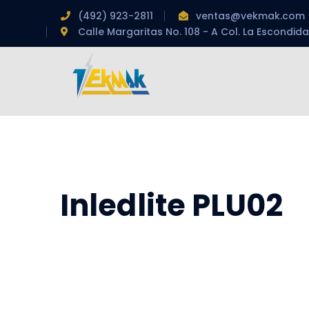
(492) 923-2811
ventas@vekmak.com
Calle Margaritas No. 108 - A Col. La Escondida
Inledlite PLU02